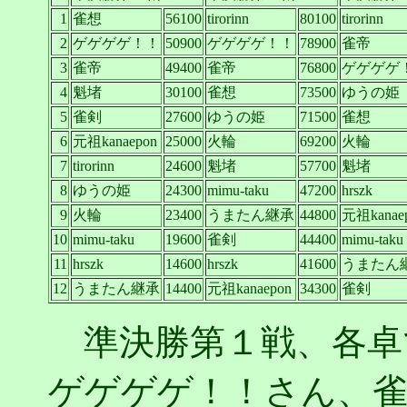
1
雀想
56100
tirorinn
80100
tirorinn
2
ゲゲゲゲ！！
50900
ゲゲゲゲ！！
78900
雀帝
3
雀帝
49400
雀帝
76800
ゲゲゲゲ
4
魁堵
30100
雀想
73500
ゆうの姫
5
雀剣
27600
ゆうの姫
71500
雀想
6
元祖kanaepon
25000
火輪
69200
火輪
7
tirorinn
24600
魁堵
57700
魁堵
8
ゆうの姫
24300
mimu-taku
47200
hrszk
9
火輪
23400
うまたん継承
44800
元祖kanae
10
mimu-taku
19600
雀剣
44400
mimu-taku
11
hrszk
14600
hrszk
41600
うまたん
12
うまたん継承
14400
元祖kanaepon
34300
雀剣
準決勝第１戦、各卓
ゲゲゲゲ！！さん、