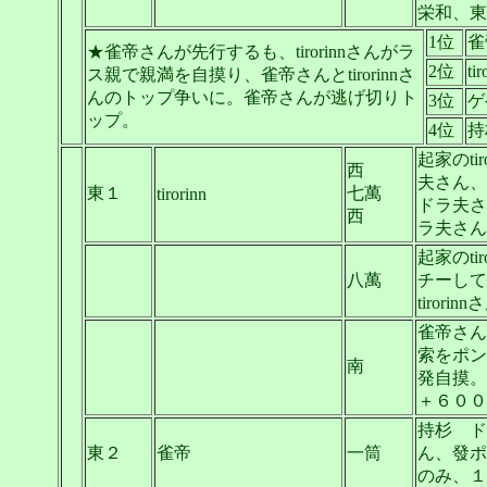
栄和、東
1位
雀
★雀帝さんが先行するも、tirorinnさんがラ
2位
tir
ス親で親満を自摸り、雀帝さんとtirorinnさ
んのトップ争いに。雀帝さんが逃げ切りト
3位
ゲ
ップ。
4位
持
起家のt
西
夫さん、
東１
七萬
tirorinn
ドラ夫さ
西
ラ夫さん
起家のt
八萬
チーして
tiror
雀帝さん、
索をポン
南
発自摸。
＋６００
持杉 ド
東２
雀帝
一筒
ん、發ポ
のみ、１