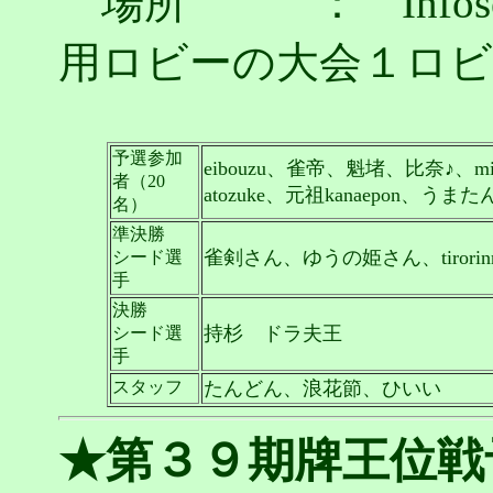
場所 ： Infos
用ロビーの大会１ロビ
予選参加
eibouzu、雀帝、魁堵、比奈♪、
者（20
atozuke、元祖kanaepon、うま
名）
準決勝
雀剣さん、ゆうの姫さん、tirori
シード選
手
決勝
持杉 ドラ夫王
シード選
手
スタッフ
たんどん、浪花節、ひいい
★第３９期牌王位戦