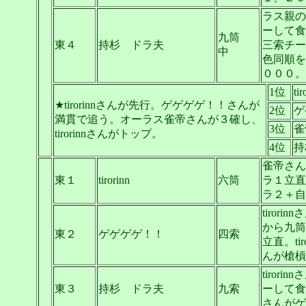
ラス親の
ーして食
九筒
東４
持杉 ドラ夫
三索チー
中
色同順を
０００。
1位
tir
★tirorinnさんが先行。ゲゲゲゲ！！さんが
2位
ゲ
満貫で追う。オーラス雀帝さんが３確し、
3位
雀
tirorinnさんがトップ。
4位
持
雀帝さん
東１
tirorinn
六筒
ラ１立直
ラ２＋自
tiro
から九筒
東２
ゲゲゲゲ！！
四索
立直。t
んが槍槓
tiro
東３
持杉 ドラ夫
九索
ーして食
さんがゲ