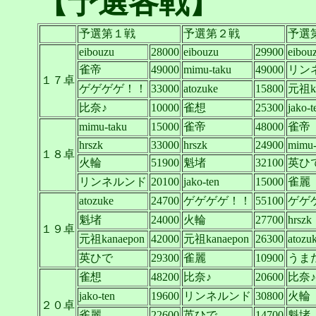
【予選各戦】
予選第１戦
予選第２戦
予選
eibouzu
28000
eibouzu
29900
eibou
雀帝
49000
mimu-taku
49000
リン
１７卓
ゲゲゲゲ！！
33000
atozuke
15800
元祖ka
比奈♪
10000
雀想
25300
jako-t
mimu-taku
15000
雀帝
48000
雀帝
hrszk
33000
hrszk
24900
mimu-
１８卓
火輪
51900
魁堵
32100
英ひ
リンネルンド
20100
jako-ten
15000
雀麗
atozuke
24700
ゲゲゲゲ！！
55100
ゲゲ
魁堵
24000
火輪
27700
hrszk
１９卓
元祖kanaepon
42000
元祖kanaepon
26300
atozu
英ひで
29300
雀麗
10900
うま
雀想
48200
比奈♪
20600
比奈♪
jako-ten
19600
リンネルンド
30800
火輪
２０卓
雀麗
22600
英ひで
14700
魁堵