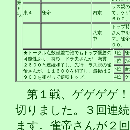
第
ラス親の
５
東４
雀帝
四索
て、ゲゲ
戦
６００。
トップ持杉
八索
さん中を
中
マ。雀帝
００。
★トータル点数僅差で誰でもトップ優勝の
1位
雀
可能性あり。持杉 ドラ夫さんが、満貫、
2位
持
２６００と連続和了し、先行。ラス親の雀
3位
tir
帝さんが、１１６００を和了し、最後は２
4位
ゲ
９００を和がって逆転トップ。
第１戦、ゲゲゲゲ！
切りました。３回連続
ます。雀帝さんが２