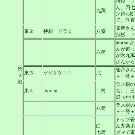
持杉 ド
ん、四七
九萬
ン待ち断
て、立直
雀帝さん
東２
持杉 ドラ夫
八索
持杉 ド
tiro
んが追っ
六筒
が六九萬
さんから
第
雀帝さん
東３
ゲゲゲゲ！！
北
２
＋一発＋
戦
ラス親の
東４
tirorinn
二筒
ち）。三
追っかけ
ラス親の
八筒
＋一発＋
トップ雀帝さ
白
ん九索ポ
七筒
ダマで東