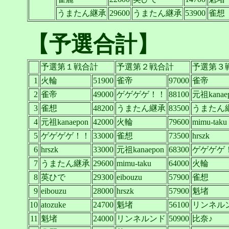
うまたん継承
29600
うまたん継承
53900
雀想
【予選合計】
予選第１戦合計
予選第２戦合計
予選第３
1
火輪
51900
雀帝
97000
雀帝
2
雀帝
49000
ゲゲゲゲ！！
88100
元祖kanae
3
雀想
48200
うまたん継承
83500
うまたん
4
元祖kanaepon
42000
火輪
79600
mimu-taku
5
ゲゲゲゲ！！
33000
雀想
73500
hrszk
6
hrszk
33000
元祖kanaepon
68300
ゲゲゲゲ
7
うまたん継承
29600
mimu-taku
64000
火輪
8
英ひで
29300
eibouzu
57900
雀想
9
eibouzu
28000
hrszk
57900
魁堵
10
atozuke
24700
魁堵
56100
リンネル
11
魁堵
24000
リンネルンド
50900
比奈♪