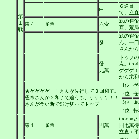
６巡目、
白
て、立直
第
親の雀帝
１
東４
雀帝
六索
直。荒局
戦
親の雀帝
發
ん、一四
さんから
トップの
發
点。ti
九萬
ゲゲゲ！
から栄和
1位
ゲ
★ゲゲゲゲ！！さんが先行して３回和了。
2位
雀
雀帝さんが２和了で追うも、ゲゲゲゲ！！
3位
tir
さんが食い断で逃げ切ってトップ。
4位
持
tiro
東１
雀帝
四萬
四七萬待
立直＋平