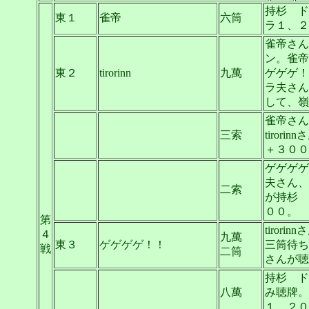
持杉 ド
東１
雀帝
六筒
ラ１、２
雀帝さん
ン。雀帝
東２
tirorinn
九萬
ゲゲゲ！
ラ夫さん
して、嶺
雀帝さん白
三索
tiro
＋３００
ゲゲゲゲ
夫さん、
二索
が持杉 
００。
第
tiro
４
九萬
東３
ゲゲゲゲ！！
三筒待ち
戦
二筒
さんが聴
持杉 ド
八萬
み聴牌。
１、２０