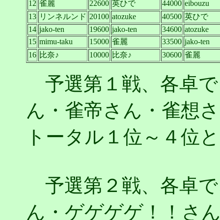
12
雀麗
22600
英ひで
44000
eibouzu
13
リンネルンド
20100
atozuke
40500
英ひで
14
jako-ten
19600
jako-ten
34600
atozuke
15
mimu-taku
15000
雀麗
33500
jako-ten
16
比奈♪
10000
比奈♪
30600
雀麗
予選第１戦、各卓で
ん・雀帝さん・雀想さん
トータル１位～４位
予選第２戦、各卓で、m
ん・ゲゲゲゲ！！さ