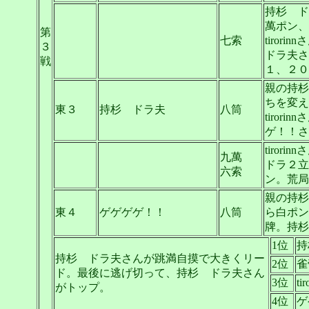
持杉 ド
萬ポン、
第
七索
tiro
３
ドラ夫さ
戦
１、２０
親の持杉
ちを変え
東３
持杉 ドラ夫
八筒
tiro
ゲ！！さ
tiro
九萬
ドラ２立
六索
ン。荒局
親の持杉
東４
ゲゲゲゲ！！
八筒
ら白ポン
牌。持杉
1位
持
持杉 ドラ夫さんが跳満自摸で大きくリー
2位
雀
ド。最後に逃げ切って、持杉 ドラ夫さん
3位
tir
がトップ。
4位
ゲ