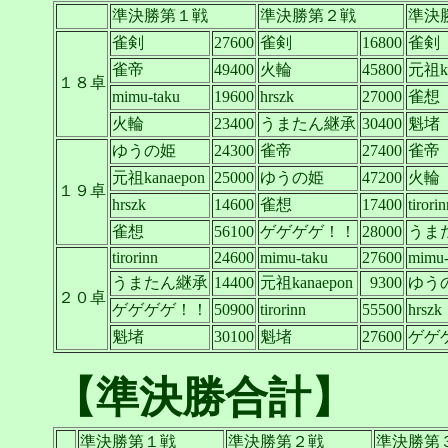
準決勝第１戦
準決勝第２戦
準決
雀剣
27600
雀剣
16800
雀剣
雀帝
49400
火輪
45800
元祖ka
１８卓
mimu-taku
19600
hrszk
27000
雀想
火輪
23400
うまたん継承
30400
魁堵
ゆうの姫
24300
雀帝
27400
雀帝
元祖kanaepon
25000
ゆうの姫
47200
火輪
１９卓
hrszk
14600
雀想
17400
tirori
雀想
56100
ゲゲゲゲ！！
28000
うま
tirorinn
24600
mimu-taku
27600
mimu-
うまたん継承
14400
元祖kanaepon
9300
ゆう
２０卓
ゲゲゲゲ！！
50900
tirorinn
55500
hrszk
魁堵
30100
魁堵
27600
ゲゲ
【準決勝合計】
準決勝第１戦
準決勝第２戦
準決勝第