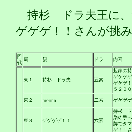
持杉 ドラ夫王に、ti
ゲゲゲ！！さんが挑
回
局
親
ドラ
内容
戦
起家の持
ゲゲゲゲ
東１
持杉 ドラ夫
五索
ゲゲゲ！
５２００
東２
二索
ゲゲゲゲ
tirorinn
持杉 ド
染め手へ
東３
ゲゲゲゲ！！
六索
牌でダマ
ゲ！！さ